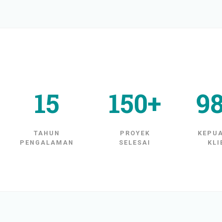
15
150+
9
TAHUN
PROYEK
KEPU
PENGALAMAN
SELESAI
KLI