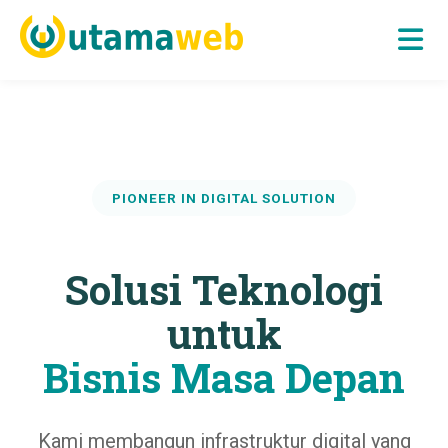
Skip
to
content
Jasa Pembuatan Website Kota Samarinda
UTAMAWEB
PIONEER IN DIGITAL SOLUTION
Solusi Teknologi
untuk
Bisnis Masa Depan
Kami membangun infrastruktur digital yang