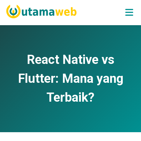
Skip
to
content
Jasa Pembuatan Website Kota Samarinda
UTAMAWEB
React Native vs
Flutter: Mana yang
Terbaik?